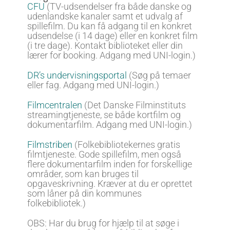
CFU
(TV-udsendelser fra både danske og
udenlandske kanaler samt et udvalg af
spillefilm. Du kan få adgang til en konkret
udsendelse (i 14 dage) eller en konkret film
(i tre dage). Kontakt biblioteket eller din
lærer for booking. Adgang med UNI-login.)
DR’s undervisningsportal
(Søg på temaer
eller fag. Adgang med UNI-login.)
Filmcentralen
(Det Danske Filminstituts
streamingtjeneste, se både kortfilm og
dokumentarfilm. Adgang med UNI-login.)
Filmstriben
(Folkebibliotekernes gratis
filmtjeneste. Gode spillefilm, men også
flere dokumentarfilm inden for forskellige
områder, som kan bruges til
opgaveskrivning. Kræver at du er oprettet
som låner på din kommunes
folkebibliotek.)
OBS: Har du brug for hjælp til at søge i