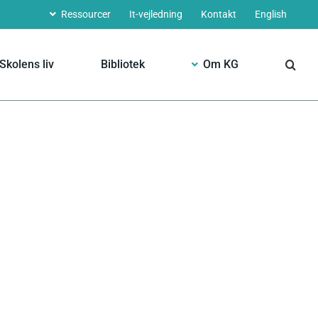
Ressourcer
It-vejledning
Kontakt
English
Skolens liv
Bibliotek
Om KG