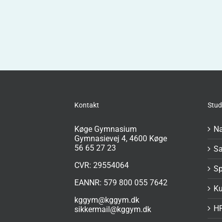
Kontakt
Stud
Køge Gymnasium
Na
Gymnasievej 4, 4600 Køge
56 65 27 23
S
CVR: 29554064
Sp
EANNR: 579 800 055 7642
Ku
kggym@kggym.dk
H
sikkermail@kggym.dk