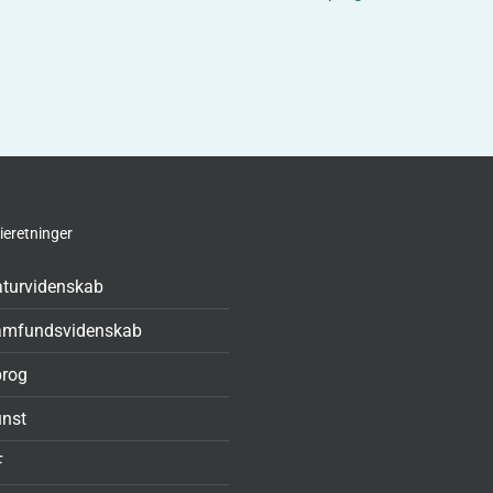
ieretninger
turvidenskab
amfundsvidenskab
rog
nst
F