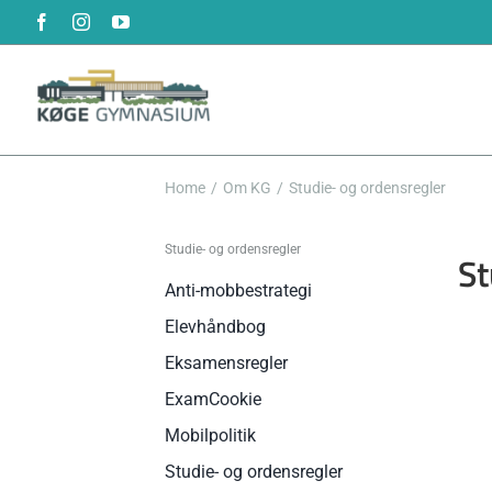
Skip
Facebook
Instagram
YouTube
to
content
Home
Om KG
Studie- og ordensregler
Studie- og ordensregler
St
Anti-mobbestrategi
Elevhåndbog
Eksamensregler
ExamCookie
Mobilpolitik
Studie- og ordensregler