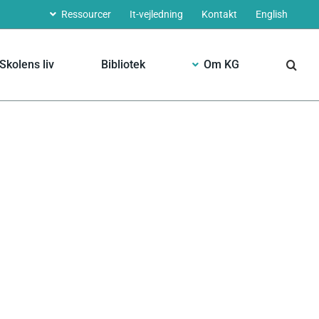
Ressourcer
It-vejledning
Kontakt
English
Skolens liv
Bibliotek
Om KG