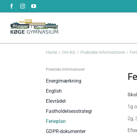
Skip
Facebook
Instagram
YouTube
to
content
Home
Om KG
Praktiske informationer
Fer
Praktiske informationer
Fe
Energimærkning
English
Sko
Elevrådet
1g o
Fastholdelsesstrategi
2g, 
Ferieplan
Efte
GDPR-dokumenter