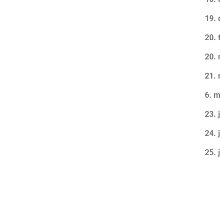
19.
20. 
20. 
21.
6. m
23. 
24. 
25. 