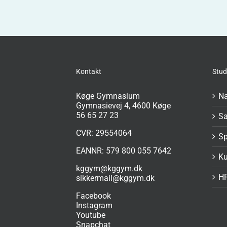
Kontakt
Stud
Køge Gymnasium
Na
Gymnasievej 4, 4600 Køge
56 65 27 23
S
CVR: 29554064
Sp
EANNR: 579 800 055 7642
Ku
kggym@kggym.dk
H
sikkermail@kggym.dk
Facebook
Instagram
Youtube
Snapchat