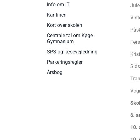
Info om IT
Jule
Kantinen
Vint
Kort over skolen
Påsk
Centrale tal om Køge
Gymnasium
Før
SPS og læsevejledning
Kris
Parkeringsregler
Sid
Årsbog
Tran
Vog
Sko
6. a
10.
10. 