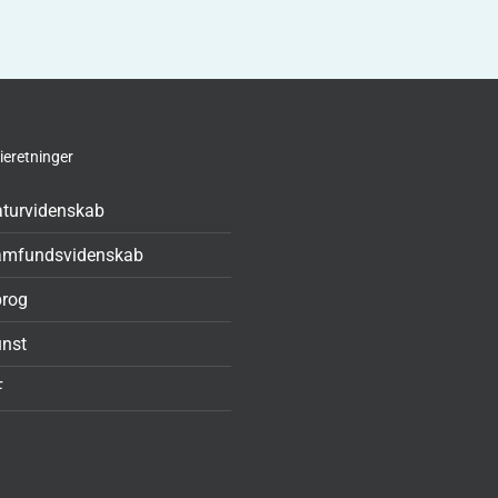
ieretninger
turvidenskab
amfundsvidenskab
rog
nst
F