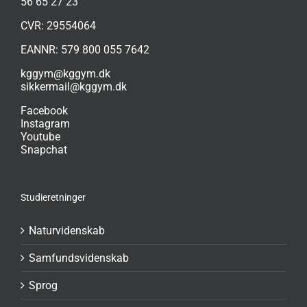
56 65 27 23
CVR: 29554064
EANNR: 579 800 055 7642
kggym@kggym.dk
sikkermail@kggym.dk
Facebook
Instagram
Youtube
Snapchat
Studieretninger
Naturvidenskab
Samfundsvidenskab
Sprog