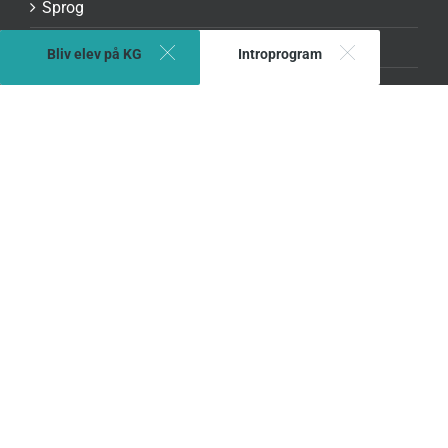
Sprog
Kunst
Bliv elev på KG
Introprogram
HF
Links
Lectio
Meebook
Portal.kggym
Peleiden
GDPR-dokumenter