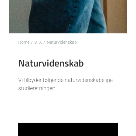
Home
STX
Naturvidenskab
Naturvidenskab
Vi tilbyder følgende naturvidenskabelige
studieretninger: