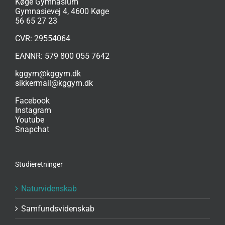
Køge Gymnasium
Gymnasievej 4, 4600 Køge
56 65 27 23
CVR: 29554064
EANNR: 579 800 055 7642
kggym@kggym.dk
sikkermail@kggym.dk
Facebook
Instagram
Youtube
Snapchat
Studieretninger
Naturvidenskab
Samfundsvidenskab