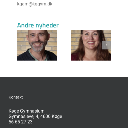
kgam@kggym.dk
Beslægtede indlæg
Erik
Malene Karner
Lotte Laursen
 (LEK)
Wienberg (MJ)
(LL)
Kontakt
Køge Gymnasium
Gymnasievej 4, 4600 Køge
56 65 27 23