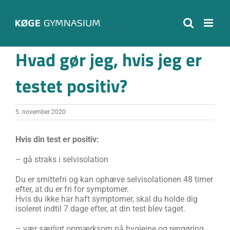
Skip
to
content
Hvad gør jeg, hvis jeg er
testet positiv?
5. november 2020
Hvis din test er positiv:
– gå straks i selvisolation
Du er smittefri og kan ophæve selvisolationen 48 timer
efter, at du er fri for symptomer.
Hvis du ikke har haft symptomer, skal du holde dig
isoleret indtil 7 dage efter, at din test blev taget.
– vær særligt opmærksom på hygiejne og rengøring