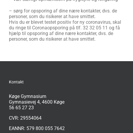
– sørg for opsporing af dine nære kontakter, dvs. de
personer, som du risikerer at have smittet.
Hvis du er blevet testet positiv for ny coronavirus, skal
du ringe til Coronaopsporing på tlf. 32 32 05 11 og få
hjælp til opsporing af dine nære kontakter, dvs. de
personer, som du risikerer at have smittet.
Kontakt
Køge Gymnasium
Gymnasievej 4, 4600 Køge
56 65 27 23
CVR: 29554064
EANNR: 579 800 055 7642