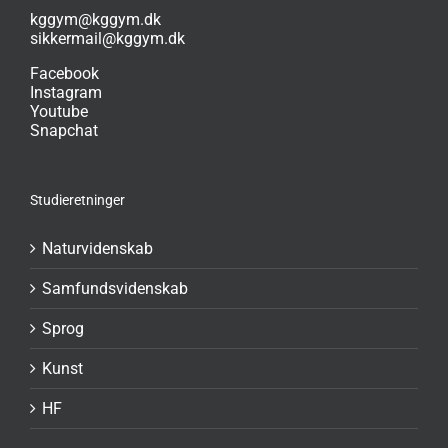
kggym@kggym.dk
sikkermail@kggym.dk
Facebook
Instagram
Youtube
Snapchat
Studieretninger
Naturvidenskab
Samfundsvidenskab
Sprog
Kunst
HF