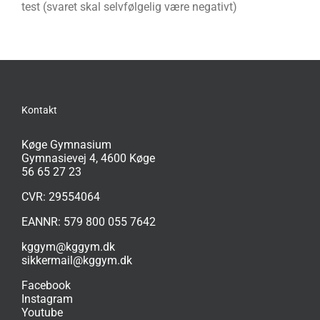
test (svaret skal selvfølgelig være negativt)
Kontakt
Køge Gymnasium
Gymnasievej 4, 4600 Køge
56 65 27 23
CVR: 29554064
EANNR: 579 800 055 7642
kggym@kggym.dk
sikkermail@kggym.dk
Facebook
Instagram
Youtube