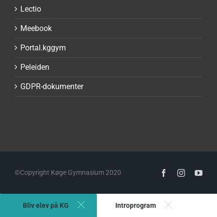
Lectio
Meebook
Portal.kggym
Peleiden
GDPR-dokumenter
©Copyright Køge Gymnasium 2020
Facebook
Instagram
You
Bliv elev på KG
Introprogram