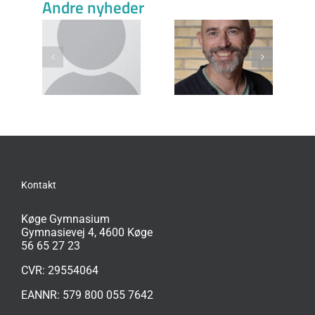
Beslægtede indlæg
Lykke
Lars Erik
Josefine Dixen
skov
Knudsen (LEK)
Zwisler (JOZ)
B)
Kontakt
Køge Gymnasium
Gymnasievej 4, 4600 Køge
56 65 27 23
CVR: 29554064
EANNR: 579 800 055 7642