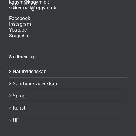
kggym@kggym.dk
sikkermail@kggym.dk
Facebook
Instagram
Youtube
Snapchat
Studieretninger
Naturvidenskab
Samfundsvidenskab
Sprog
Kunst
HF