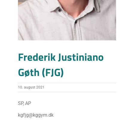
Frederik Justiniano
Gøth (FJG)
10. august 2021
SP, AP
kgfjg@kggym.dk