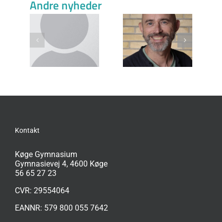
Beslægtede indlæg
Lykke
Lars Erik
Josefine Dixen
skov
Knudsen (LEK)
Zwisler (JOZ)
B)
Kontakt
Køge Gymnasium
Gymnasievej 4, 4600 Køge
56 65 27 23
CVR: 29554064
EANNR: 579 800 055 7642