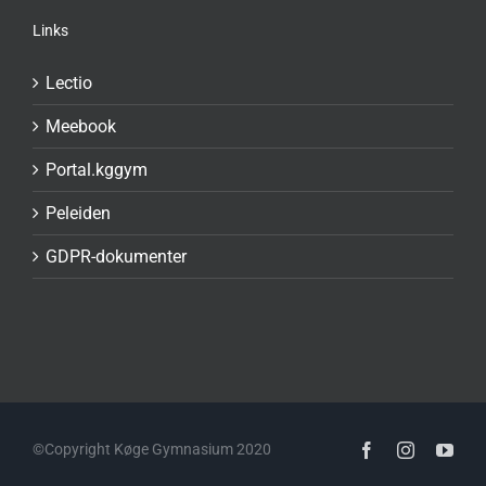
Links
Lectio
Meebook
Portal.kggym
Peleiden
GDPR-dokumenter
©Copyright Køge Gymnasium 2020
Facebook
Instagram
You