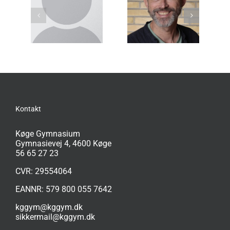
Lykke
Lars Erik
Josefine Dixen
skov
Knudsen (LEK)
Zwisler (JOZ)
B)
Kontakt
Køge Gymnasium
Gymnasievej 4, 4600 Køge
56 65 27 23
CVR: 29554064
EANNR: 579 800 055 7642
kggym@kggym.dk
sikkermail@kggym.dk