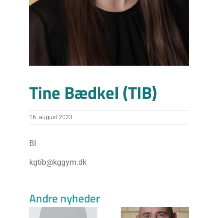
Tine Bædkel (TIB)
16. august 2023
BI
kgtib@kggym.dk
Beslægtede indlæg