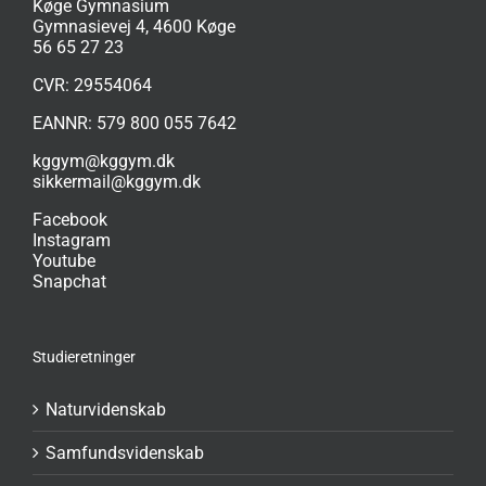
Køge Gymnasium
Gymnasievej 4, 4600 Køge
56 65 27 23
CVR: 29554064
EANNR: 579 800 055 7642
kggym@kggym.dk
sikkermail@kggym.dk
Facebook
Instagram
Youtube
Snapchat
Studieretninger
Naturvidenskab
Samfundsvidenskab