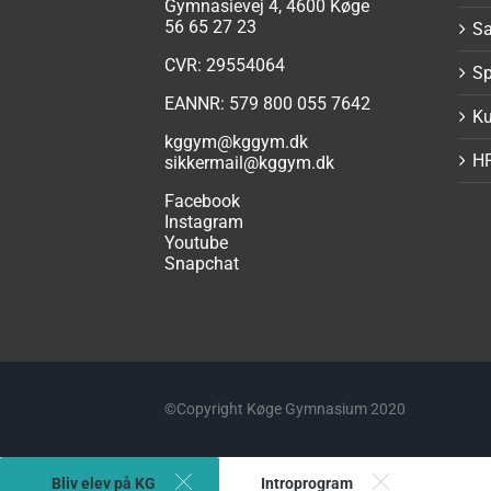
Gymnasievej 4, 4600 Køge
56 65 27 23
S
CVR: 29554064
Sp
EANNR: 579 800 055 7642
Ku
kggym@kggym.dk
H
sikkermail@kggym.dk
Facebook
Instagram
Youtube
Snapchat
©Copyright Køge Gymnasium 2020
Bliv elev på KG
Introprogram