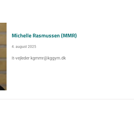
Michelle Rasmussen (MMR)
4. august 2025
It-vejleder kgmmr@kggym.dk