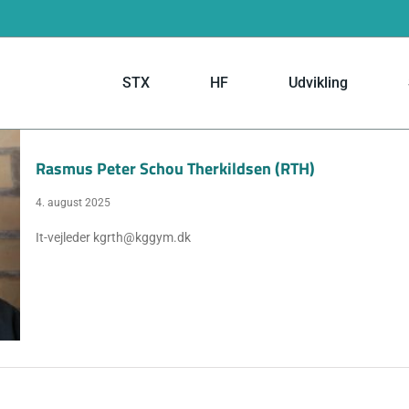
STX
HF
Udvikling
Rasmus Peter Schou Therkildsen (RTH)
4. august 2025
It-vejleder kgrth@kggym.dk