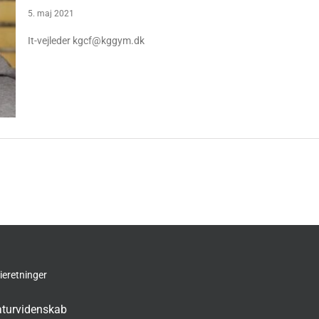
5. maj 2021
It-vejleder kgcf@kggym.dk
ieretninger
turvidenskab