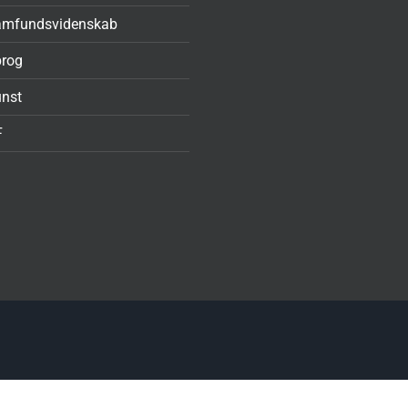
amfundsvidenskab
rog
nst
F