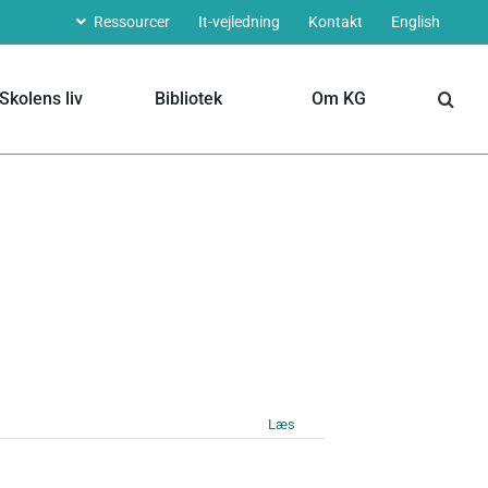
Ressourcer
It-vejledning
Kontakt
English
Skolens liv
Bibliotek
Om KG
Læs mere