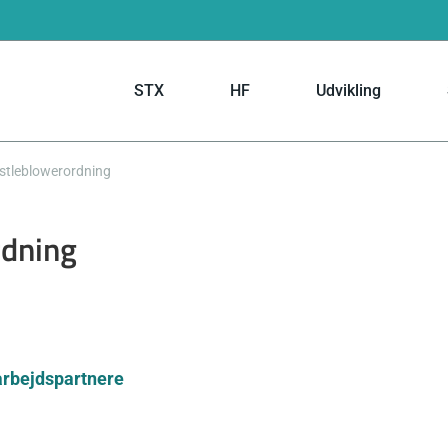
STX
HF
Udvikling
stleblowerordning
rdning
arbejdspartnere