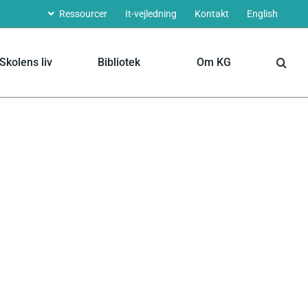
Ressourcer
It-vejledning
Kontakt
English
Skolens liv
Bibliotek
Om KG