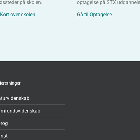
dssteder på skolen.
optagelse på STX uddannels
 Kort over skolen
Gå til Optagelse
ieretninger
turvidenskab
amfundsvidenskab
rog
nst