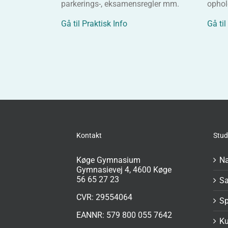
parkerings-, eksamensregler mm.
ophol
Gå til Praktisk Info
Gå til
Kontakt
Stud
Køge Gymnasium
Na
Gymnasievej 4, 4600 Køge
56 65 27 23
S
CVR: 29554064
Sp
EANNR: 579 800 055 7642
Ku