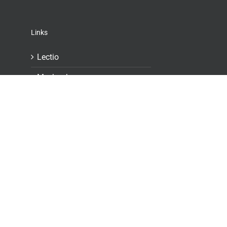
Links
Lectio
Meebook
Portal.kggym
Peleiden
GDPR-dokumenter