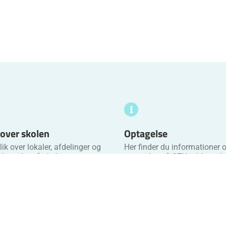
 over skolen
Optagelse
ik over lokaler, afdelinger og
Her finder du informationer
dssteder på skolen.
optagelse på STX uddannels
 Kort over skolen
Gå til Optagelse