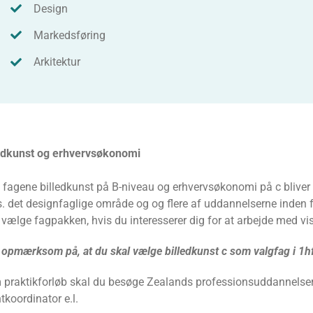
Design
Markedsføring
Arkitektur
ledkunst og erhvervsøkonomi
fagene billedkunst på B-niveau og erhvervsøkonomi på c bliver d
s. det designfaglige område og og flere af uddannelserne inden
 vælge fagpakken, hvis du interesserer dig for at arbejde med vi
opmærksom på, at du skal vælge billedkunst c som valgfag i 1h
praktikforløb skal du besøge Zealands professionsuddannelse
tkoordinator e.l.