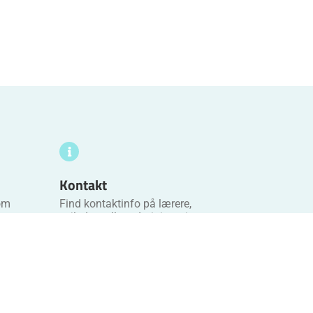
Kontakt
 om
Find kontaktinfo på lærere,
erne.
vejledere eller administration.
Gå til Kontakt