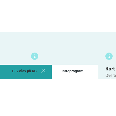
Praktisk info
Kort
Bliv elev på KG
Introprogram
Her kan du finde ting som
Overbl
parkerings-, eksamensregler mm.
ophol
Gå til Praktisk Info
Gå til