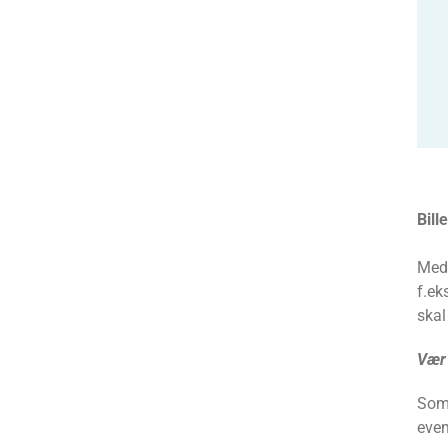
Bil
Med 
f.ek
skal
Vær 
Som 
even